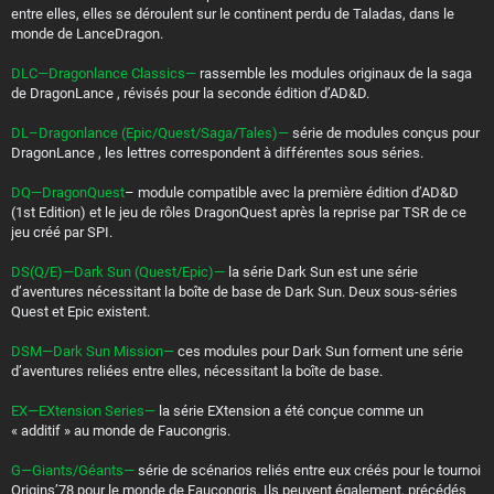
entre elles, elles se déroulent sur le continent perdu de Taladas, dans le
monde de LanceDragon.
DLC—Dragonlance Classics—
rassemble les modules originaux de la saga
de DragonLance , révisés pour la seconde édition d’AD&D.
DL–Dragonlance (Epic/Quest/Saga/Tales)—
série de modules conçus pour
DragonLance , les lettres correspondent à différentes sous séries.
DQ—DragonQuest
– module compatible avec la première édition d’AD&D
(1st Edition) et le jeu de rôles DragonQuest après la reprise par TSR de ce
jeu créé par SPI.
DS(Q/E)—Dark Sun (Quest/Epic)—
la série Dark Sun est une série
d’aventures nécessitant la boîte de base de Dark Sun. Deux sous-séries
Quest et Epic existent.
DSM—Dark Sun Mission—
ces modules pour Dark Sun forment une série
d’aventures reliées entre elles, nécessitant la boîte de base.
EX—EXtension Series—
la série EXtension a été conçue comme un
« additif » au monde de Faucongris.
G—Giants/Géants—
série de scénarios reliés entre eux créés pour le tournoi
Origins’78 pour le monde de Faucongris. Ils peuvent également, précédés