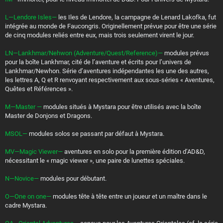
L—Lendore Isles—
les Iles de Lendore, la campagne de Lenard Lakofka, fut
intégrée au monde de Faucongris. Originellement prévue pour être une série
de cinq modules reliés entre eux, mais trois seulement virent le jour.
LN—Lankhmar/Nehwon (Adventure/Quest/Reference)—
modules prévus
pour la boîte Lankhmar, cité de l’aventure et écrits pour l’univers de
Lankhmar/Newhon. Série d’aventures indépendantes les une des autres,
les lettres A, Q et R renvoyant respectivement aux sous-séries « Aventures,
Quêtes et Références ».
M—Master —
modules situés à Mystara pour être utilisés avec la boîte
Master de Donjons et Dragons.
MSOL—
modules solos se passant par défaut à Mystara.
MV—Magic Viewer—
aventures en solo pour la première édition d’AD&D,
nécessitant le « magic viewer », une paire de lunettes spéciales.
N—Novice—
modules pour débutant.
O—One on one—
modules tête à tête entre un joueur et un maître dans le
cadre Mystara.