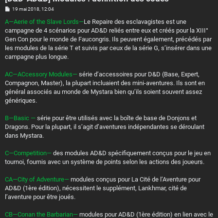
M
19 mai 2018, 12:04
e
s
A—Aerie of the Slave Lords—
Le Repaire des esclavagistes est une
s
campagne de 4 scénarios pour AD&D reliés entre eux et créés pour la XIII°
a
g
Gen Con pour le monde de Faucongris. Ils peuvent également, précédés par
e
les modules de la série T et suivis par ceux de la série G, s’insérer dans une
campagne plus longue.
AC—ACcessory Modules—
série d’accessoires pour D&D (Base, Expert,
Compagnon, Master), la plupart incluaient des mini-aventures. Ils sont en
général associés au monde de Mystara bien qu’ils soient souvent assez
génériques.
B—Basic —
série pour être utilisés avec la boîte de base de Donjons et
Dragons. Pour la plupart, il s’agit d’aventures indépendantes se déroulant
dans Mystara.
C—Competition—
des modules AD&D spécifiquement conçus pour le jeu en
tournoi, fournis avec un système de points selon les actions des joueurs.
CA—City of Adventure—
modules conçus pour La Cité de l’Aventure pour
AD&D (1ère édition), nécessitent le supplément, Lankhmar, cité de
l’aventure pour être joués.
CB—Conan the Barbarian—
modules pour AD&D (1ère édition) en lien avec le