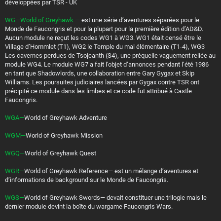
développées par TSR - UK
WG—World of Greyhawk —
est une série d’aventures séparées pour le
Monde de Faucongris et pour la plupart pour la première édition d’AD&D.
Aucun module ne reçut les codes WG1 à WG3. WG1 était censé être le
Village d’Hommlet (T1), WG2 le Temple du mal élémentaire (T1-4), WG3
Les cavernes perdues de Tsojcanth (S4), une préquelle vaguement reliée au
module WG4. Le module WG7 a fait l’objet d’annonces pendant l’été 1986
en tant que Shadowlords, une collaboration entre Gary Gygax et Skip
Williams. Les poursuites judiciaires lancées par Gygax contre TSR ont
précipité ce module dans les limbes et ce code fut attribué à Castle
Faucongris.
WGA—
World of Greyhawk Adventure
WGM—
World of Greyhawk Mission
WGQ—
World of Greyhawk Quest
WGR—
World of Greyhawk Reference— est un mélange d’aventures et
d’informations de background sur le Monde de Faucongris.
WGS—
World of Greyhawk Swords— devait constituer une trilogie mais le
dernier module devint la boîte du wargame Faucongris Wars.