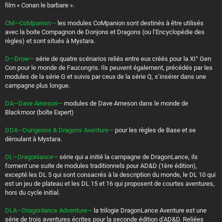
film « Conan le barbare ».
CM—CoMpanion—
les modules CoMpanion sont destinés à être utilisés
avec la boite Compagnon de Donjons et Dragons (ou l’Encyclopédie des
règles) et sont situés à Mystara.
D—Drow—
série de quatre scénarios reliés entre eux créés pour la XI° Gen
Con pour le monde de Faucongris. Ils peuvent également, précédés par les
modules de la série G et suivis par ceux de la série Q, s’insérer dans une
campagne plus longue.
DA—Dave Arneson—
modules de Dave Arneson dans le monde de
Blackmoor (boîte Expert)
DDA—Dungeons & Dragons Aventure—
pour les règles de Base et se
déroulant à Mystara.
DL–Dragonlance—
série qui a initié la campagne de DragonLance, ils
forment une suite de modules traditionnels pour AD&D (1ère édition),
excepté les DL 5 qui sont consacrés à la description du monde, le DL 10 qui
est un jeu de plateau et les DL 15 et 16 qui proposent de courtes aventures,
hors du cycle initial.
DLA—Dragonlance Adventure—
la trilogie DragonLance Aventure est une
série de trois aventures écrites pour la seconde édition d’AD&D. Reliées