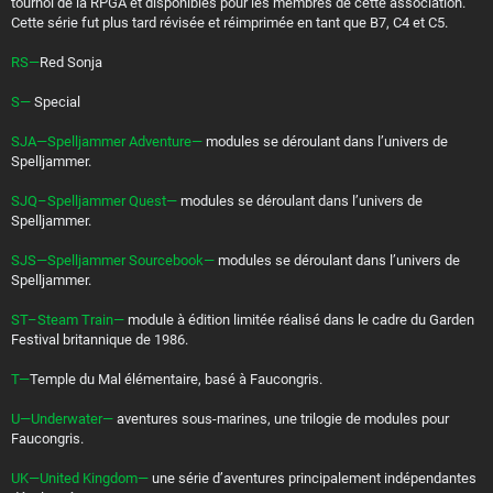
tournoi de la RPGA et disponibles pour les membres de cette association.
Cette série fut plus tard révisée et réimprimée en tant que B7, C4 et C5.
RS—
Red Sonja
S—
Special
SJA—Spelljammer Adventure—
modules se déroulant dans l’univers de
Spelljammer.
SJQ–Spelljammer Quest—
modules se déroulant dans l’univers de
Spelljammer.
SJS—Spelljammer Sourcebook—
modules se déroulant dans l’univers de
Spelljammer.
ST–Steam Train—
module à édition limitée réalisé dans le cadre du Garden
Festival britannique de 1986.
T—
Temple du Mal élémentaire, basé à Faucongris.
U—Underwater—
aventures sous-marines, une trilogie de modules pour
Faucongris.
UK—United Kingdom—
une série d’aventures principalement indépendantes