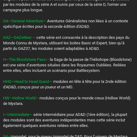
par les modules de la série A et suivis par ceux de la série D, former une
campagne plus longue.
GA—General Adventure—
Aventures Généralistes non liées à un contexte
spéicifque écrites pour la seconde édition d’AD&D.
GAZ—GAZetteer —
cette série est consacrée à la description des pays du
Monde Connu de Mystara, utilisant les boites Basic et Expert, bien qu’à
partir du GAZ07, les modules soient adaptables à AD&D.
H—The Bloodstone Pass—
la Saga de la passe de l’héliotrope (Bloodstone)
est une série d’aventures situées dans les Royaumes Oubliées. Reliées
entre elles, elles incluent un scénario pour Battlesystem.
HHQ—Head to Head Quest—
modules en tête à tête pour la 2nde édition
d’AD&D, conçus pour un joueur et un MD.
HW—Hollow World—
modules conçus pour le monde creux (Hollow World)
de Mystara.
I—Intermediate—
série Intermédiaire pour AD&D (1ère édition), la plupart
des modules sont des aventures indépendantes mais cette série inclut
également quelques aventures reliées entre elles.
IM—
Immortel, pour le niveau Immortel de D&D. Pour l’univers de Mystara.