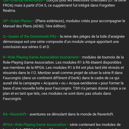
OA—Oriental Adventures—
conçus pour les Aventures Orientales (cf. la série
FROA) mais à partir d’OA 5, ce supplément fut intégré dans Forgotten
Realms.
OP—Outer Planes—
(Plans extérieurs), modules créés pour accompagner le
Manuel des Plans (AD&D, 1ère édition).
Q—Queen of the Demonweb Pits—
la reine des pièges de la toile d’araignée
démoniaque est une série composée d’un module unique apportant une
conclusion aux séries G et D.
R—Role Playing Game Association tournament—
modules de tournois de la
Role-Playing Game Association. Les modules R1 à R6 étaient disponibles
aux membres de la RPGA. Les modules R1 à R4 ont plus tard été révisés et
résumés dans le I12. Mentzer avait comme projet de situer la série R dans
Faucongris (dans un continent différent d’Oerik) dans le cadre de ce qui
aurait été la campagne « Acquaria » ou « Acqua-oeridienne » pour former la
base d’une nouvelle boîte pour Faucongris. TSR n’a jamais donné corps a ce
plan et en tant que tels, ces modules ne sont donc pas situés dans
Faucongris.
RA—Ravenloft—
aventures se déroulant dans le monde de Ravenloft.
RPGA—Role Playing Game Association—
série contenant les modules de