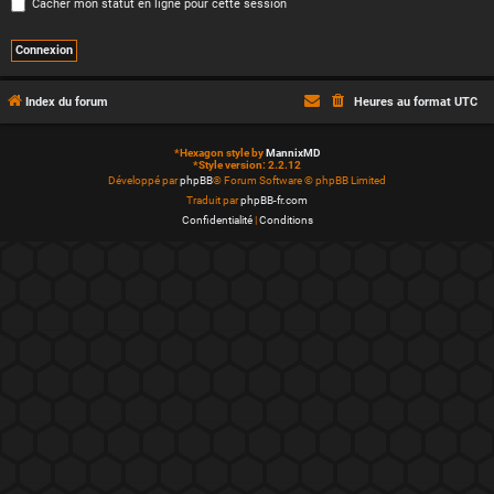
Cacher mon statut en ligne pour cette session
Index du forum
Heures au format
UTC
*
Hexagon style by
MannixMD
*
Style version: 2.2.12
Développé par
phpBB
® Forum Software © phpBB Limited
Traduit par
phpBB-fr.com
Confidentialité
|
Conditions