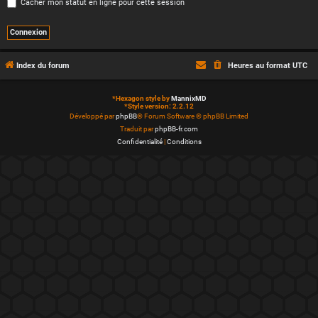
Cacher mon statut en ligne pour cette session
Index du forum
Heures au format
UTC
*
Hexagon style by
MannixMD
*
Style version: 2.2.12
Développé par
phpBB
® Forum Software © phpBB Limited
Traduit par
phpBB-fr.com
Confidentialité
|
Conditions