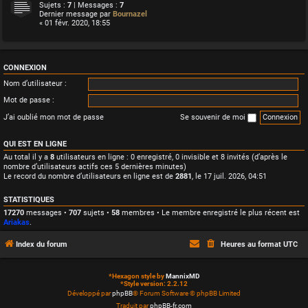
Sujets :
7
| Messages :
7
Dernier message par
Bournazel
« 01 févr. 2020, 18:55
CONNEXION
Nom d’utilisateur :
Mot de passe :
J’ai oublié mon mot de passe
Se souvenir de moi
QUI EST EN LIGNE
Au total il y a
8
utilisateurs en ligne : 0 enregistré, 0 invisible et 8 invités (d’après le
nombre d’utilisateurs actifs ces 5 dernières minutes)
Le record du nombre d’utilisateurs en ligne est de
2881
, le 17 juil. 2026, 04:51
STATISTIQUES
17270
messages •
707
sujets •
58
membres • Le membre enregistré le plus récent est
Ariakas
.
Index du forum
Heures au format
UTC
*
Hexagon style by
MannixMD
*
Style version: 2.2.12
Développé par
phpBB
® Forum Software © phpBB Limited
Traduit par
phpBB-fr.com