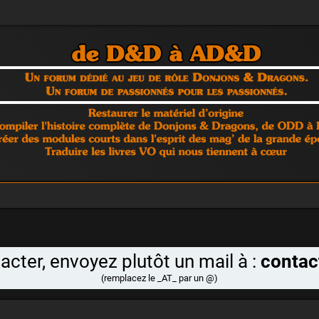
cter, envoyez plutôt un mail à :
contac
(remplacez le _AT_ par un @)